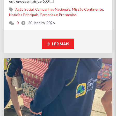
entregues a mais de 600 […]
Ação Social
,
Campanhas Nacionais
,
Missão Continente
,
Notícias Principais
,
Parcerias e Protocolos
0
20 Janeiro, 2026
LER MAIS