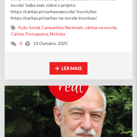
escola! Saiba mais sobre o projeto:
https://caritas.pt/caritasnaescola/ Inscrições:
https://caritas.pt/caritas-na-escola-inscricao/
Ação Social
,
Campanhas Nacionais
,
cáritas na escola
,
Cáritas Portuguesa
,
Notícias
0
13 Outubro, 2025
LER MAIS