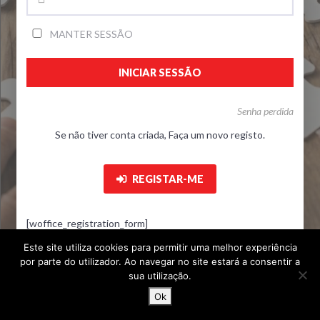
MANTER SESSÃO
Senha perdida
Se não tiver conta criada, Faça um novo registo.
REGISTAR-ME
[woffice_registration_form]
Este site utiliza cookies para permitir uma melhor experiência
por parte do utilizador. Ao navegar no site estará a consentir a
sua utilização.
Ok